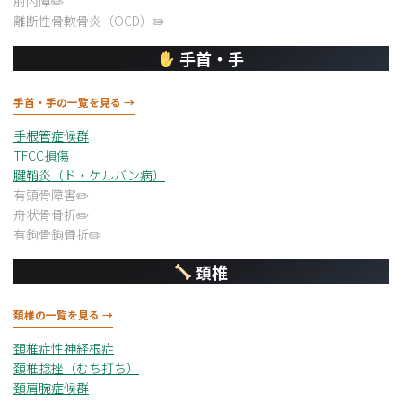
肘内障
離断性骨軟骨炎（OCD）
手首・手
手首・手の一覧を見る →
手根管症候群
TFCC損傷
腱鞘炎（ド・ケルバン病）
有頭骨障害
舟状骨骨折
有鉤骨鉤骨折
頚椎
頚椎の一覧を見る →
頚椎症性神経根症
頚椎捻挫（むち打ち）
頚肩腕症候群