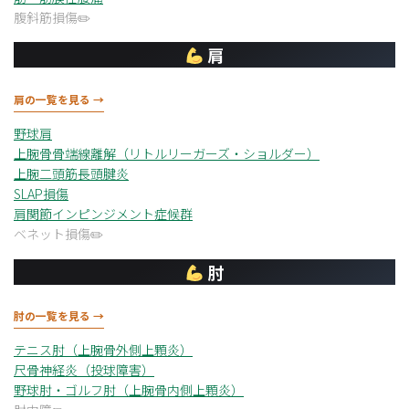
腹斜筋損傷
肩
肩の一覧を見る →
野球肩
上腕骨骨端線離解（リトルリーガーズ・ショルダー）
上腕二頭筋長頭腱炎
SLAP損傷
肩関節インピンジメント症候群
ベネット損傷
肘
肘の一覧を見る →
テニス肘（上腕骨外側上顆炎）
尺骨神経炎（投球障害）
野球肘・ゴルフ肘（上腕骨内側上顆炎）