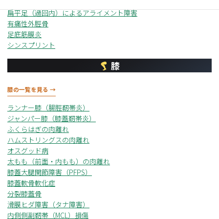
中足骨疲労骨折
扁平足（過回内）によるアライメント障害
有痛性外脛骨
足底筋膜炎
シンスプリント
膝
膝の一覧を見る →
ランナー膝（腸脛靭帯炎）
ジャンパー膝（膝蓋靭帯炎）
ふくらはぎの肉離れ
ハムストリングスの肉離れ
オスグッド病
太もも（前面・内もも）の肉離れ
膝蓋大腿関節障害（PFPS）
膝蓋軟骨軟化症
分裂膝蓋骨
滑膜ヒダ障害（タナ障害）
内側側副靭帯（MCL）損傷