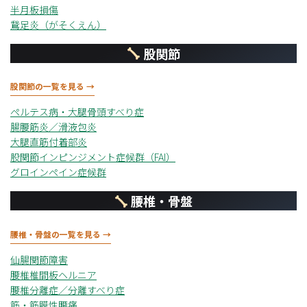
半月板損傷
鵞足炎（がそくえん）
股関節
股関節の一覧を見る →
ペルテス病・大腿骨頭すべり症
腸腰筋炎／滑液包炎
大腿直筋付着部炎
股関節インピンジメント症候群（FAI）
グロインペイン症候群
腰椎・骨盤
腰椎・骨盤の一覧を見る →
仙腸関節障害
腰椎椎間板ヘルニア
腰椎分離症／分離すべり症
筋・筋膜性腰痛