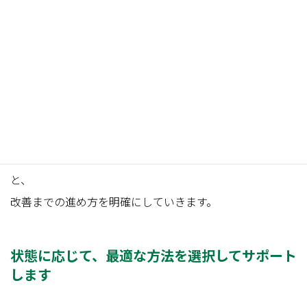
お皿の周囲のどこに痛みが出ているのか
医療機関の診断・方針はどうか（保存療法・経過観察な
ど）
太もも・股関節・足のアーチの状態はどうか
今がどの回復フェーズにあるのか
を整理・可視化したうえで、その方に必要なサポート内容
と、
改善までの進め方を明確にしていきます。
状態に応じて、最適な方法を選択してサポート
します