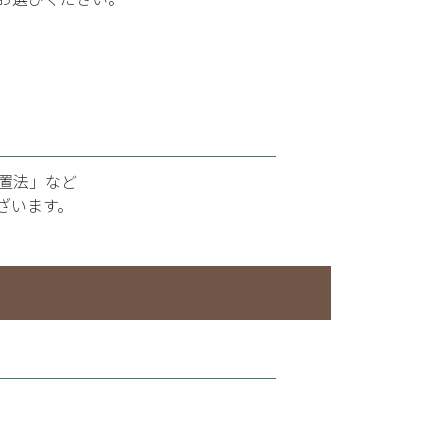
置法」など
ざいます。
）