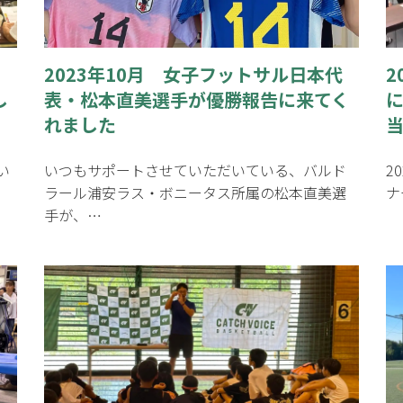
て
2023年10月 女子フットサル日本代
2
し
表・松本直美選手が優勝報告に来てく
れました
い
いつもサポートさせていただいている、バルド
2
ラール浦安ラス・ボニータス所属の松本直美選
ナ
手が、…