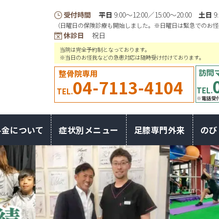
受付時間
平日
9:00〜12:00／15:00〜20:00
土日
9
（日曜日の保険診療も開始しました。※日曜日は緊急でのお怪
休診日
祝日
当院は完全予約制となっております。
※当日のお怪我などの急患対応は随時受け付けております。
訪問
整骨院専用
04-7113-4104
TEL.
TEL.
※電話受付
料金について
症状別メニュー
足膝専門外来
のび