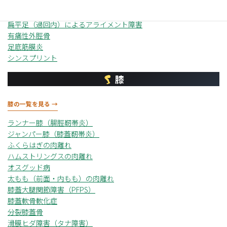
シーバー病（踵骨骨端炎）
中足骨疲労骨折
扁平足（過回内）によるアライメント障害
有痛性外脛骨
足底筋膜炎
シンスプリント
膝
膝の一覧を見る →
ランナー膝（腸脛靭帯炎）
ジャンパー膝（膝蓋靭帯炎）
ふくらはぎの肉離れ
ハムストリングスの肉離れ
オスグッド病
太もも（前面・内もも）の肉離れ
膝蓋大腿関節障害（PFPS）
膝蓋軟骨軟化症
分裂膝蓋骨
滑膜ヒダ障害（タナ障害）