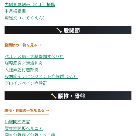
内側側副靭帯（MCL）損傷
半月板損傷
鵞足炎（がそくえん）
股関節
股関節の一覧を見る →
ペルテス病・大腿骨頭すべり症
腸腰筋炎／滑液包炎
大腿直筋付着部炎
股関節インピンジメント症候群（FAI）
グロインペイン症候群
腰椎・骨盤
腰椎・骨盤の一覧を見る →
仙腸関節障害
腰椎椎間板ヘルニア
腰椎分離症／分離すべり症