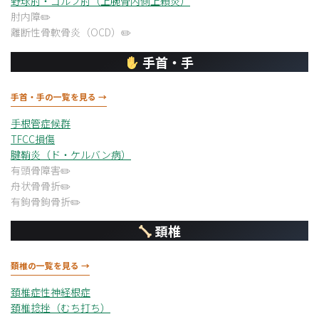
野球肘・ゴルフ肘（上腕骨内側上顆炎）
肘内障
離断性骨軟骨炎（OCD）
手首・手
手首・手の一覧を見る →
手根管症候群
TFCC損傷
腱鞘炎（ド・ケルバン病）
有頭骨障害
舟状骨骨折
有鉤骨鉤骨折
頚椎
頚椎の一覧を見る →
頚椎症性神経根症
頚椎捻挫（むち打ち）