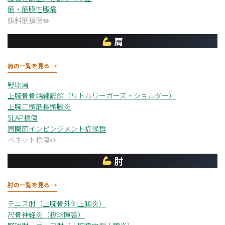
筋・筋膜性腰痛
腹斜筋損傷
肩
肩の一覧を見る →
野球肩
上腕骨骨端線離解（リトルリーガーズ・ショルダー）
上腕二頭筋長頭腱炎
SLAP損傷
肩関節インピンジメント症候群
ベネット損傷
肘
肘の一覧を見る →
テニス肘（上腕骨外側上顆炎）
尺骨神経炎（投球障害）