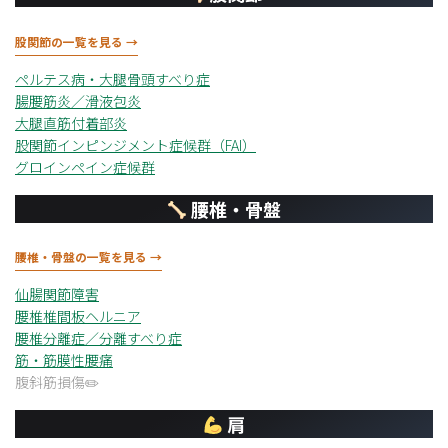
股関節の一覧を見る →
ペルテス病・大腿骨頭すべり症
腸腰筋炎／滑液包炎
大腿直筋付着部炎
股関節インピンジメント症候群（FAI）
グロインペイン症候群
腰椎・骨盤
腰椎・骨盤の一覧を見る →
仙腸関節障害
腰椎椎間板ヘルニア
腰椎分離症／分離すべり症
筋・筋膜性腰痛
腹斜筋損傷
肩