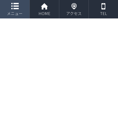
toggle navigation
メニュー
HOME
アクセス
TEL
2018年9月 東洋学園大学テニス部 秋季リーグ戦
のトレーナー