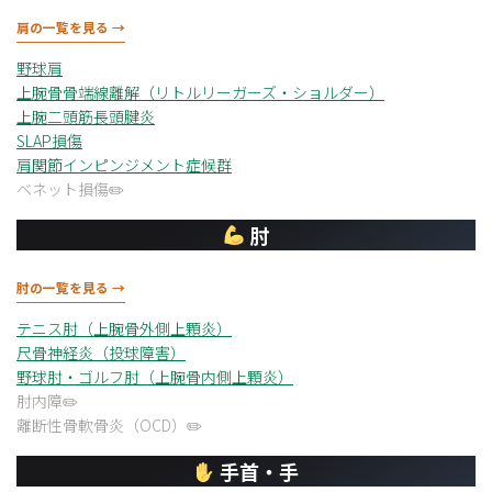
肩の一覧を見る →
野球肩
上腕骨骨端線離解（リトルリーガーズ・ショルダー）
上腕二頭筋長頭腱炎
SLAP損傷
肩関節インピンジメント症候群
ベネット損傷
肘
肘の一覧を見る →
テニス肘（上腕骨外側上顆炎）
尺骨神経炎（投球障害）
野球肘・ゴルフ肘（上腕骨内側上顆炎）
肘内障
離断性骨軟骨炎（OCD）
手首・手