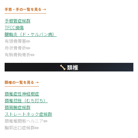
手首・手の一覧を見る →
手根管症候群
TFCC損傷
腱鞘炎（ド・ケルバン病）
有頭骨障害
舟状骨骨折
有鉤骨鉤骨折
頚椎
頚椎の一覧を見る →
頚椎症性神経根症
頚椎捻挫（むち打ち）
頚肩腕症候群
ストレートネック症候群
頚椎椎間板ヘルニア
胸郭出口症候群