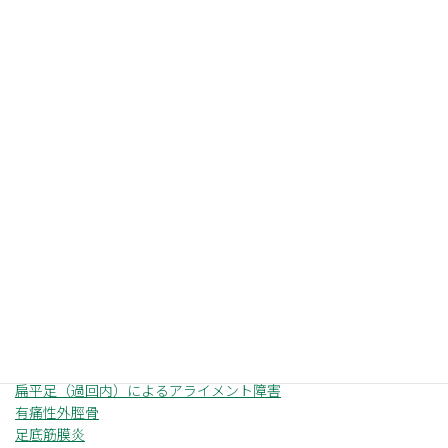
症状一覧
足首（足関節）
足首（足関節）の一覧を見る →
足関節捻挫（外側靭帯損傷）
アキレス腱症（炎）
リスフラン関節損傷
シーバー病（踵骨骨端炎）
中足骨疲労骨折
扁平足（過回内）によるアライメント障害
有痛性外脛骨
足底筋膜炎