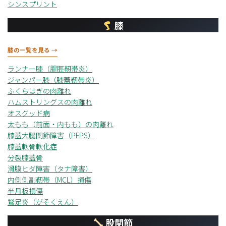
シンスプリント
膝
膝の一覧を見る →
ランナー膝（腸脛靭帯炎）
ジャンパー膝（膝蓋靭帯炎）
ふくらはぎの肉離れ
ハムストリングスの肉離れ
オスグッド病
太もも（前面・内もも）の肉離れ
膝蓋大腿関節障害（PFPS）
膝蓋軟骨軟化症
分裂膝蓋骨
滑膜ヒダ障害（タナ障害）
内側側副靭帯（MCL）損傷
半月板損傷
鵞足炎（がそくえん）
股関節