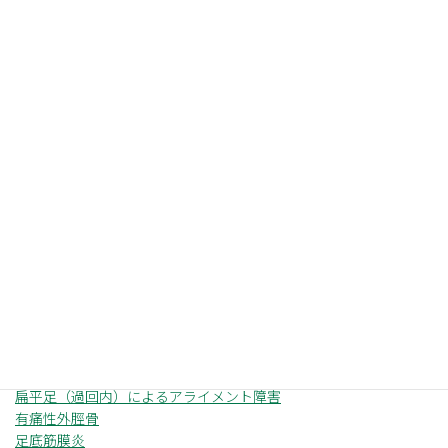
症状一覧
足首（足関節）
足首（足関節）の一覧を見る →
足関節捻挫（外側靭帯損傷）
アキレス腱症（炎）
リスフラン関節損傷
シーバー病（踵骨骨端炎）
中足骨疲労骨折
扁平足（過回内）によるアライメント障害
有痛性外脛骨
足底筋膜炎