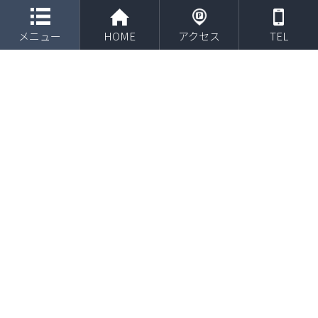
toggle navigation
メニュー
HOME
アクセス
TEL
2018年5月 市川中学校バスケットボール部での障
害予防講演