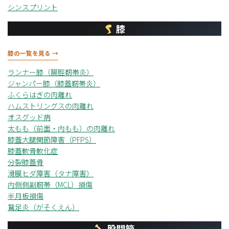
シンスプリント
膝
膝の一覧を見る →
ランナー膝（腸脛靭帯炎）
ジャンパー膝（膝蓋靭帯炎）
ふくらはぎの肉離れ
ハムストリングスの肉離れ
オスグッド病
太もも（前面・内もも）の肉離れ
膝蓋大腿関節障害（PFPS）
膝蓋軟骨軟化症
分裂膝蓋骨
滑膜ヒダ障害（タナ障害）
内側側副靭帯（MCL）損傷
半月板損傷
鵞足炎（がそくえん）
股関節