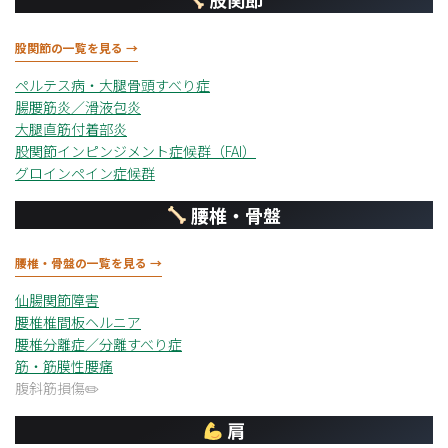
股関節の一覧を見る →
ペルテス病・大腿骨頭すべり症
腸腰筋炎／滑液包炎
大腿直筋付着部炎
股関節インピンジメント症候群（FAI）
グロインペイン症候群
腰椎・骨盤
腰椎・骨盤の一覧を見る →
仙腸関節障害
腰椎椎間板ヘルニア
腰椎分離症／分離すべり症
筋・筋膜性腰痛
腹斜筋損傷
肩