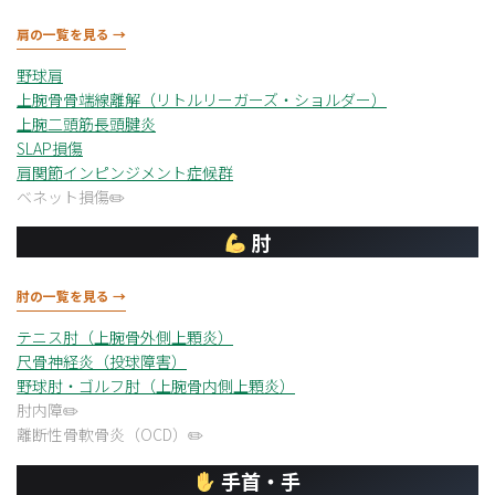
肩の一覧を見る →
野球肩
上腕骨骨端線離解（リトルリーガーズ・ショルダー）
上腕二頭筋長頭腱炎
SLAP損傷
肩関節インピンジメント症候群
ベネット損傷
肘
肘の一覧を見る →
テニス肘（上腕骨外側上顆炎）
尺骨神経炎（投球障害）
野球肘・ゴルフ肘（上腕骨内側上顆炎）
肘内障
離断性骨軟骨炎（OCD）
手首・手