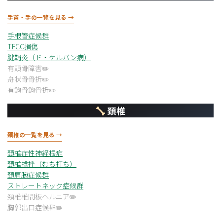
手首・手の一覧を見る →
手根管症候群
TFCC損傷
腱鞘炎（ド・ケルバン病）
有頭骨障害
舟状骨骨折
有鉤骨鉤骨折
頚椎
頚椎の一覧を見る →
頚椎症性神経根症
頚椎捻挫（むち打ち）
頚肩腕症候群
ストレートネック症候群
頚椎椎間板ヘルニア
胸郭出口症候群