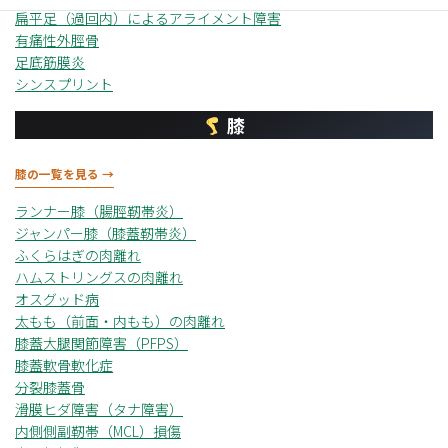
扁平足（過回内）によるアライメント障害
有痛性外脛骨
足底筋膜炎
シンスプリント
膝
膝の一覧を見る →
ランナー膝（腸脛靭帯炎）
ジャンパー膝（膝蓋靭帯炎）
ふくらはぎの肉離れ
ハムストリングスの肉離れ
オスグッド病
太もも（前面・内もも）の肉離れ
膝蓋大腿関節障害（PFPS）
膝蓋軟骨軟化症
分裂膝蓋骨
滑膜ヒダ障害（タナ障害）
内側側副靭帯（MCL）損傷