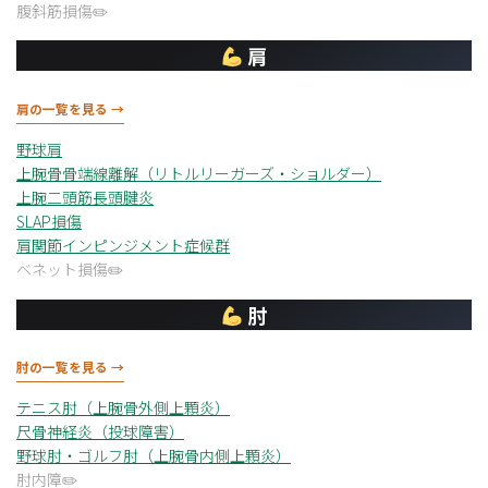
腹斜筋損傷
肩
肩の一覧を見る →
野球肩
上腕骨骨端線離解（リトルリーガーズ・ショルダー）
上腕二頭筋長頭腱炎
SLAP損傷
肩関節インピンジメント症候群
ベネット損傷
肘
肘の一覧を見る →
テニス肘（上腕骨外側上顆炎）
尺骨神経炎（投球障害）
野球肘・ゴルフ肘（上腕骨内側上顆炎）
肘内障