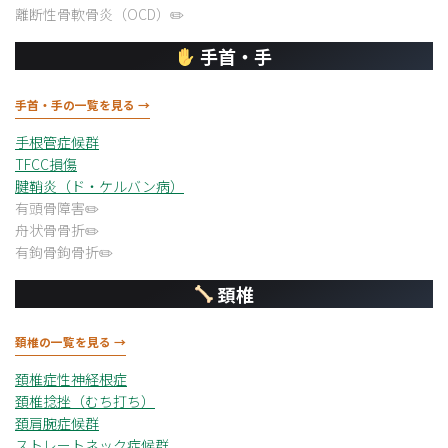
離断性骨軟骨炎（OCD）
手首・手
手首・手の一覧を見る →
手根管症候群
TFCC損傷
腱鞘炎（ド・ケルバン病）
有頭骨障害
舟状骨骨折
有鉤骨鉤骨折
頚椎
頚椎の一覧を見る →
頚椎症性神経根症
頚椎捻挫（むち打ち）
頚肩腕症候群
ストレートネック症候群