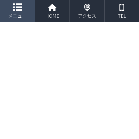
toggle navigation
メニュー
HOME
アクセス
TEL
２０２２年１１月 常田幸泰選手が千葉ロッテマリ
ーンズJrに入団