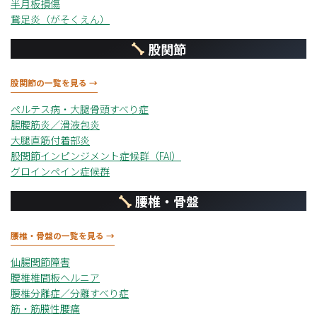
半月板損傷
鵞足炎（がそくえん）
股関節
股関節の一覧を見る →
ペルテス病・大腿骨頭すべり症
腸腰筋炎／滑液包炎
大腿直筋付着部炎
股関節インピンジメント症候群（FAI）
グロインペイン症候群
腰椎・骨盤
腰椎・骨盤の一覧を見る →
仙腸関節障害
腰椎椎間板ヘルニア
腰椎分離症／分離すべり症
筋・筋膜性腰痛