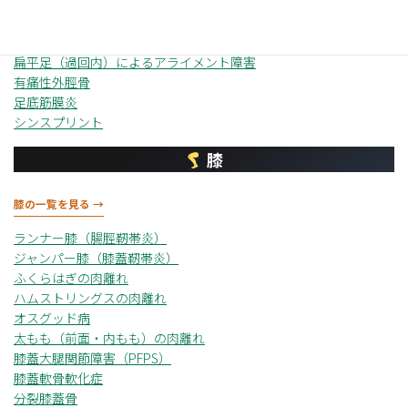
リスフラン関節損傷
シーバー病（踵骨骨端炎）
中足骨疲労骨折
扁平足（過回内）によるアライメント障害
有痛性外脛骨
足底筋膜炎
シンスプリント
膝
膝の一覧を見る →
ランナー膝（腸脛靭帯炎）
ジャンパー膝（膝蓋靭帯炎）
ふくらはぎの肉離れ
ハムストリングスの肉離れ
オスグッド病
太もも（前面・内もも）の肉離れ
膝蓋大腿関節障害（PFPS）
膝蓋軟骨軟化症
分裂膝蓋骨