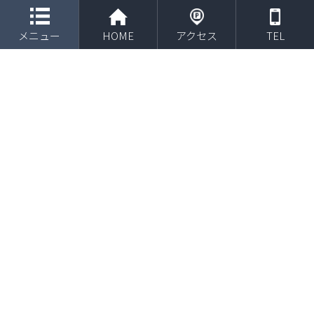
toggle navigation
メニュー
HOME
アクセス
TEL
２０２２年１月 大田原ボーイズ（栃木）より依頼
されトレーナー講演