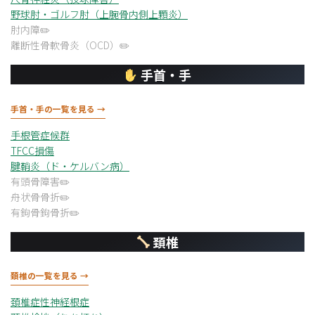
野球肘・ゴルフ肘（上腕骨内側上顆炎）
肘内障
離断性骨軟骨炎（OCD）
手首・手
手首・手の一覧を見る →
手根管症候群
TFCC損傷
腱鞘炎（ド・ケルバン病）
有頭骨障害
舟状骨骨折
有鉤骨鉤骨折
頚椎
頚椎の一覧を見る →
頚椎症性神経根症