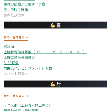
腰椎分離症／分離すべり症
筋・筋膜性腰痛
腹斜筋損傷
肩
肩の一覧を見る →
野球肩
上腕骨骨端線離解（リトルリーガーズ・ショルダー）
上腕二頭筋長頭腱炎
SLAP損傷
肩関節インピンジメント症候群
ベネット損傷
肘
肘の一覧を見る →
テニス肘（上腕骨外側上顆炎）
尺骨神経炎（投球障害）