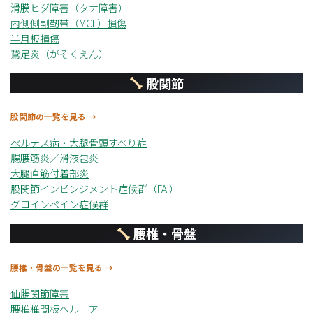
滑膜ヒダ障害（タナ障害）
内側側副靭帯（MCL）損傷
半月板損傷
鵞足炎（がそくえん）
股関節
股関節の一覧を見る →
ペルテス病・大腿骨頭すべり症
腸腰筋炎／滑液包炎
大腿直筋付着部炎
股関節インピンジメント症候群（FAI）
グロインペイン症候群
腰椎・骨盤
腰椎・骨盤の一覧を見る →
仙腸関節障害
腰椎椎間板ヘルニア