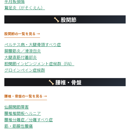
半月板損傷
鵞足炎（がそくえん）
股関節
股関節の一覧を見る →
ペルテス病・大腿骨頭すべり症
腸腰筋炎／滑液包炎
大腿直筋付着部炎
股関節インピンジメント症候群（FAI）
グロインペイン症候群
腰椎・骨盤
腰椎・骨盤の一覧を見る →
仙腸関節障害
腰椎椎間板ヘルニア
腰椎分離症／分離すべり症
筋・筋膜性腰痛