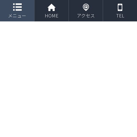
toggle navigation
メニュー
HOME
アクセス
TEL
２０２１年９月 柔道整復師臨床実習施設認定