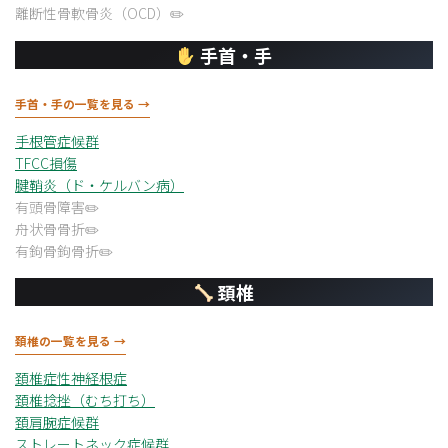
離断性骨軟骨炎（OCD）
手首・手
手首・手の一覧を見る →
手根管症候群
TFCC損傷
腱鞘炎（ド・ケルバン病）
有頭骨障害
舟状骨骨折
有鉤骨鉤骨折
頚椎
頚椎の一覧を見る →
頚椎症性神経根症
頚椎捻挫（むち打ち）
頚肩腕症候群
ストレートネック症候群