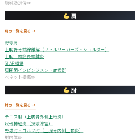
腹斜筋損傷
肩
肩の一覧を見る →
野球肩
上腕骨骨端線離解（リトルリーガーズ・ショルダー）
上腕二頭筋長頭腱炎
SLAP損傷
肩関節インピンジメント症候群
ベネット損傷
肘
肘の一覧を見る →
テニス肘（上腕骨外側上顆炎）
尺骨神経炎（投球障害）
野球肘・ゴルフ肘（上腕骨内側上顆炎）
肘内障