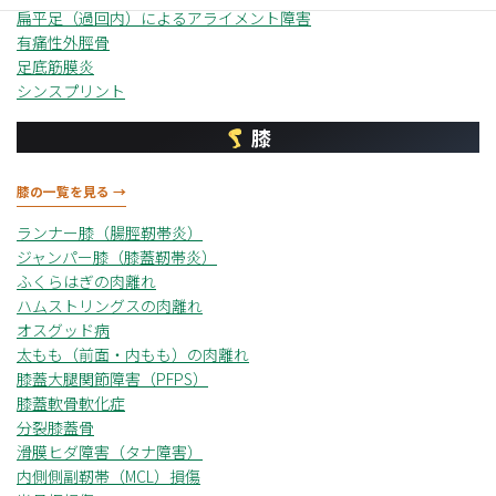
扁平足（過回内）によるアライメント障害
有痛性外脛骨
足底筋膜炎
シンスプリント
膝
膝の一覧を見る →
ランナー膝（腸脛靭帯炎）
ジャンパー膝（膝蓋靭帯炎）
ふくらはぎの肉離れ
ハムストリングスの肉離れ
オスグッド病
太もも（前面・内もも）の肉離れ
膝蓋大腿関節障害（PFPS）
膝蓋軟骨軟化症
分裂膝蓋骨
滑膜ヒダ障害（タナ障害）
内側側副靭帯（MCL）損傷