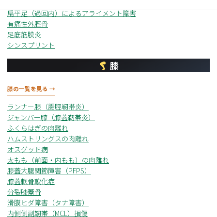
中足骨疲労骨折
扁平足（過回内）によるアライメント障害
有痛性外脛骨
足底筋膜炎
シンスプリント
膝
膝の一覧を見る →
ランナー膝（腸脛靭帯炎）
ジャンパー膝（膝蓋靭帯炎）
ふくらはぎの肉離れ
ハムストリングスの肉離れ
オスグッド病
太もも（前面・内もも）の肉離れ
膝蓋大腿関節障害（PFPS）
膝蓋軟骨軟化症
分裂膝蓋骨
滑膜ヒダ障害（タナ障害）
内側側副靭帯（MCL）損傷