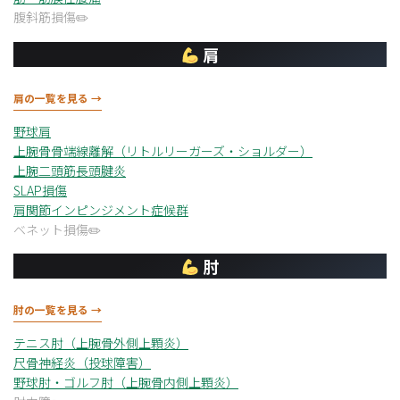
腹斜筋損傷
肩
肩の一覧を見る →
野球肩
上腕骨骨端線離解（リトルリーガーズ・ショルダー）
上腕二頭筋長頭腱炎
SLAP損傷
肩関節インピンジメント症候群
ベネット損傷
肘
肘の一覧を見る →
テニス肘（上腕骨外側上顆炎）
尺骨神経炎（投球障害）
野球肘・ゴルフ肘（上腕骨内側上顆炎）