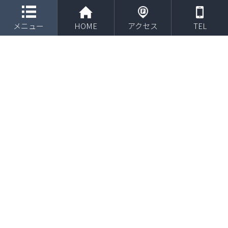
toggle navigation
ブログ
メニュー
HOME
アクセス
TEL
HOME
ブログ
改善方法
改善方法
2026年5月25日
モートン病
モートン病の痛みを改善！接骨院
が教える根本解決方法とセルフケ
ア
モートン病の足の痛みやしびれに悩まされ、歩くたびに感じる不
快感や不安を抱えていませんか？この記事では、その辛いモート
ン病の症状や原因を深く掘り下げ、なぜ足の専門家である接骨院
での施術が根本的な改善につながるのかを詳しく解 […]