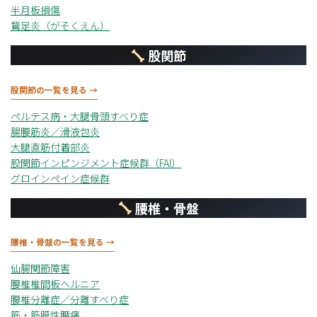
半月板損傷
鵞足炎（がそくえん）
股関節
股関節の一覧を見る →
ペルテス病・大腿骨頭すべり症
腸腰筋炎／滑液包炎
大腿直筋付着部炎
股関節インピンジメント症候群（FAI）
グロインペイン症候群
腰椎・骨盤
腰椎・骨盤の一覧を見る →
仙腸関節障害
腰椎椎間板ヘルニア
腰椎分離症／分離すべり症
筋・筋膜性腰痛