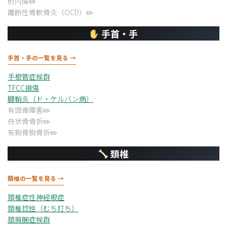
肘内障
離断性骨軟骨炎（OCD）
手首・手
手首・手の一覧を見る →
手根管症候群
TFCC損傷
腱鞘炎（ド・ケルバン病）
有頭骨障害
舟状骨骨折
有鉤骨鉤骨折
頚椎
頚椎の一覧を見る →
頚椎症性神経根症
頚椎捻挫（むち打ち）
頚肩腕症候群