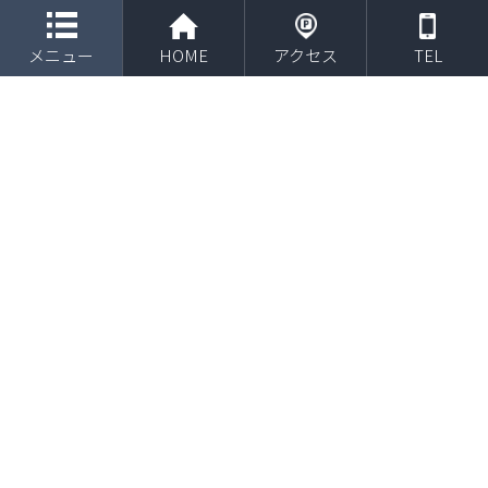
toggle navigation
ブログ
メニュー
HOME
アクセス
TEL
HOME
ブログ
変形性膝関節症
変形性膝関節症によるO脚の痛みを解消！プロの接骨院が導く健康な膝へ
2026年3月30日
/ 最終更新日時 :
2026年3月22日
変形性膝関節症
変形性膝関節症によるO脚の痛みを
解消！プロの接骨院が導く健康な膝
へ
ブログ監修者