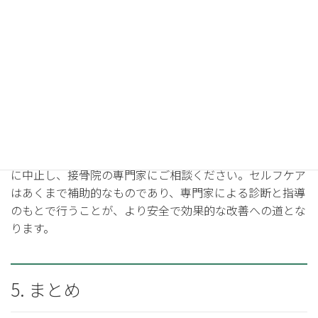
サイドプランク（体幹の強
識します。20秒から30秒キープ
化）
し、左右交互に行います。
腰
が落ちないように、常に体を
一直線に保つ
ことが重要で
す。
これらのエクササイズは、
膝の安定性を高め、O脚の進行
を抑える
のに役立ちます。無理な負荷をかけず、正しいフ
ォームで行うことが大切です。痛みを感じる場合は、すぐ
に中止し、接骨院の専門家にご相談ください。セルフケア
はあくまで補助的なものであり、専門家による診断と指導
のもとで行うことが、より安全で効果的な改善への道とな
ります。
5. まとめ