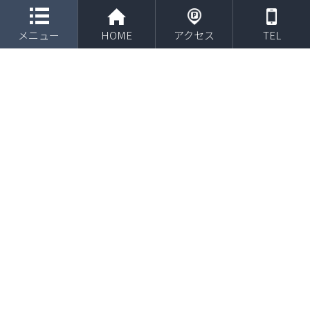
toggle navigation
ブログ
メニュー
HOME
アクセス
TEL
HOME
ブログ
スニーカー
スニーカー
2025年12月15日
外反母趾
外反母趾スニーカー選びで失敗し
ない！あなたの足にフィットする
一足を見つけるコツ
外反母趾でスニーカー選びに困っていませんか？「足が痛くて履
けない」「デザインは良くても、結局足に合わず失敗した」とい
った経験は、もうしたくないですよね。このページでは、そんな
あなたの悩みを解決し、外反母趾の足に本当にフィ […]