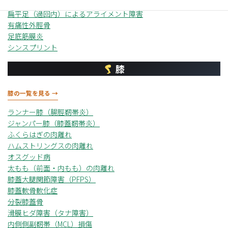
中足骨疲労骨折
扁平足（過回内）によるアライメント障害
有痛性外脛骨
足底筋膜炎
シンスプリント
膝
膝の一覧を見る →
ランナー膝（腸脛靭帯炎）
ジャンパー膝（膝蓋靭帯炎）
ふくらはぎの肉離れ
ハムストリングスの肉離れ
オスグッド病
太もも（前面・内もも）の肉離れ
膝蓋大腿関節障害（PFPS）
膝蓋軟骨軟化症
分裂膝蓋骨
滑膜ヒダ障害（タナ障害）
内側側副靭帯（MCL）損傷