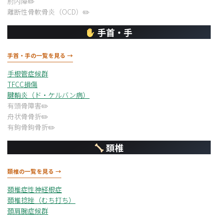
肘内障
離断性骨軟骨炎（OCD）
手首・手
手首・手の一覧を見る →
手根管症候群
TFCC損傷
腱鞘炎（ド・ケルバン病）
有頭骨障害
舟状骨骨折
有鉤骨鉤骨折
頚椎
頚椎の一覧を見る →
頚椎症性神経根症
頚椎捻挫（むち打ち）
頚肩腕症候群