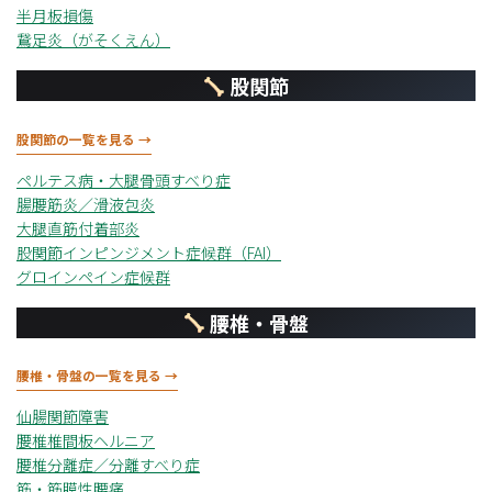
半月板損傷
鵞足炎（がそくえん）
股関節
股関節の一覧を見る →
ペルテス病・大腿骨頭すべり症
腸腰筋炎／滑液包炎
大腿直筋付着部炎
股関節インピンジメント症候群（FAI）
グロインペイン症候群
腰椎・骨盤
腰椎・骨盤の一覧を見る →
仙腸関節障害
腰椎椎間板ヘルニア
腰椎分離症／分離すべり症
筋・筋膜性腰痛