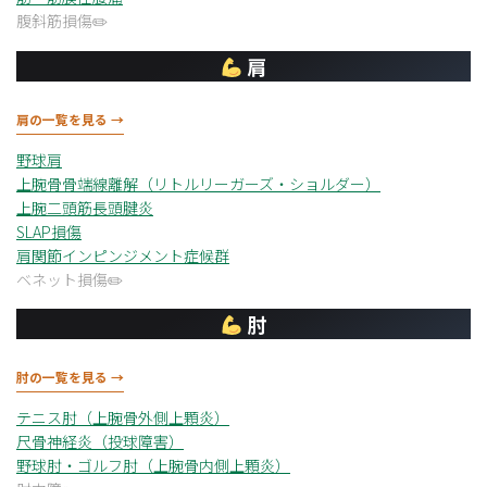
腹斜筋損傷
肩
肩の一覧を見る →
野球肩
上腕骨骨端線離解（リトルリーガーズ・ショルダー）
上腕二頭筋長頭腱炎
SLAP損傷
肩関節インピンジメント症候群
ベネット損傷
肘
肘の一覧を見る →
テニス肘（上腕骨外側上顆炎）
尺骨神経炎（投球障害）
野球肘・ゴルフ肘（上腕骨内側上顆炎）