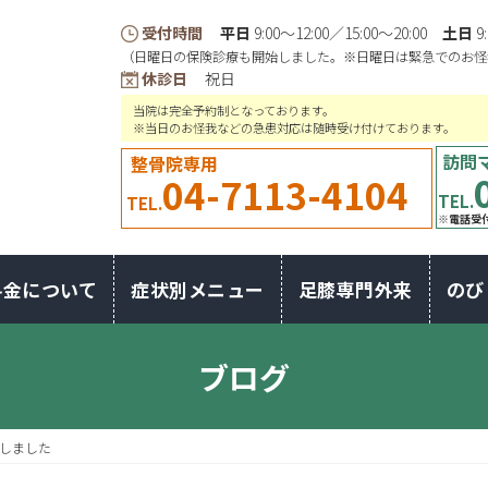
受付時間
平日
9:00〜12:00／15:00〜20:00
土日
9
（日曜日の保険診療も開始しました。※日曜日は緊急でのお怪
休診日
祝日
当院は完全予約制となっております。
※当日のお怪我などの急患対応は随時受け付けております。
訪問
整骨院専用
04-7113-4104
TEL.
TEL.
※電話受付
料金について
症状別メニュー
足膝専門外来
のび
ブログ
しました