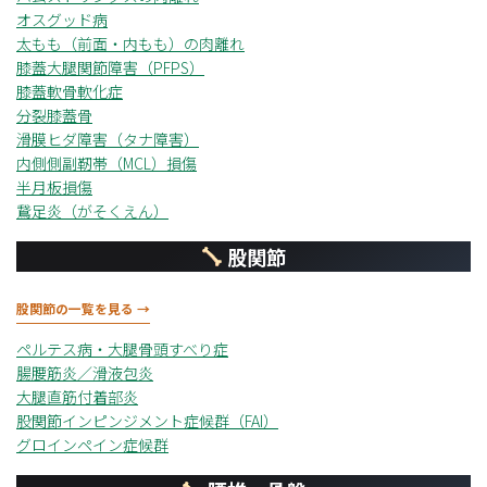
オスグッド病
太もも（前面・内もも）の肉離れ
膝蓋大腿関節障害（PFPS）
膝蓋軟骨軟化症
分裂膝蓋骨
滑膜ヒダ障害（タナ障害）
内側側副靭帯（MCL）損傷
半月板損傷
鵞足炎（がそくえん）
股関節
股関節の一覧を見る →
ペルテス病・大腿骨頭すべり症
腸腰筋炎／滑液包炎
大腿直筋付着部炎
股関節インピンジメント症候群（FAI）
グロインペイン症候群