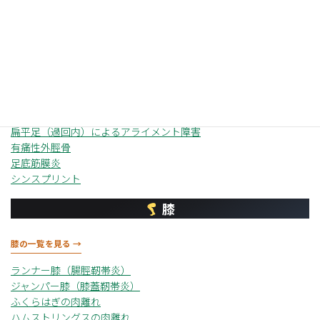
足首（足関節）の一覧を見る →
足関節捻挫（外側靭帯損傷）
アキレス腱症（炎）
リスフラン関節損傷
シーバー病（踵骨骨端炎）
中足骨疲労骨折
扁平足（過回内）によるアライメント障害
有痛性外脛骨
足底筋膜炎
シンスプリント
膝
膝の一覧を見る →
ランナー膝（腸脛靭帯炎）
ジャンパー膝（膝蓋靭帯炎）
ふくらはぎの肉離れ
ハムストリングスの肉離れ