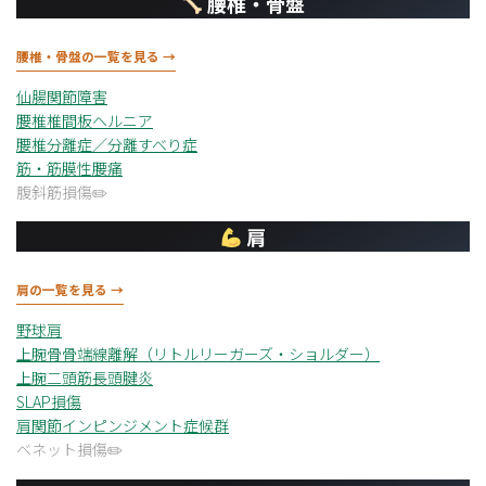
腰椎・骨盤
腰椎・骨盤の一覧を見る →
仙腸関節障害
腰椎椎間板ヘルニア
腰椎分離症／分離すべり症
筋・筋膜性腰痛
腹斜筋損傷
肩
肩の一覧を見る →
野球肩
上腕骨骨端線離解（リトルリーガーズ・ショルダー）
上腕二頭筋長頭腱炎
SLAP損傷
肩関節インピンジメント症候群
ベネット損傷