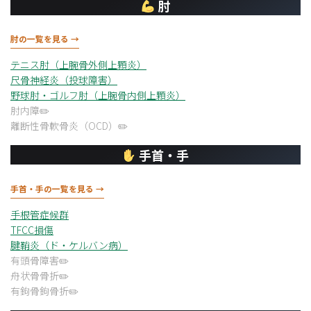
肘
肘の一覧を見る →
テニス肘（上腕骨外側上顆炎）
尺骨神経炎（投球障害）
野球肘・ゴルフ肘（上腕骨内側上顆炎）
肘内障
離断性骨軟骨炎（OCD）
手首・手
手首・手の一覧を見る →
手根管症候群
TFCC損傷
腱鞘炎（ド・ケルバン病）
有頭骨障害
舟状骨骨折
有鉤骨鉤骨折