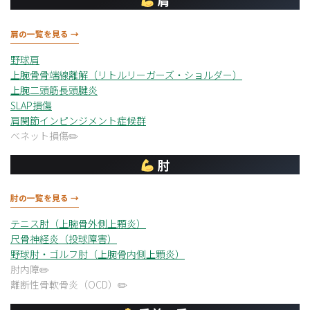
肩
肩の一覧を見る →
野球肩
上腕骨骨端線離解（リトルリーガーズ・ショルダー）
上腕二頭筋長頭腱炎
SLAP損傷
肩関節インピンジメント症候群
ベネット損傷
肘
肘の一覧を見る →
テニス肘（上腕骨外側上顆炎）
尺骨神経炎（投球障害）
野球肘・ゴルフ肘（上腕骨内側上顆炎）
肘内障
離断性骨軟骨炎（OCD）