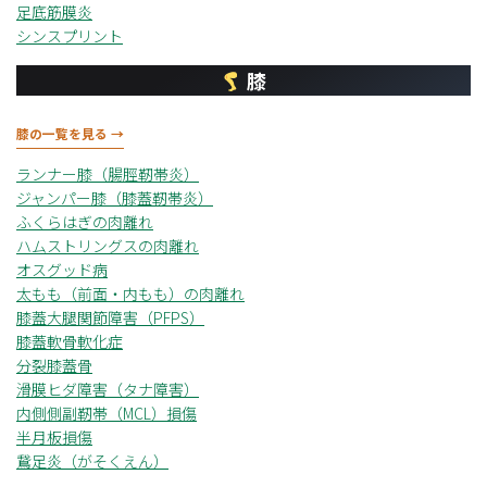
足底筋膜炎
シンスプリント
膝
膝の一覧を見る →
ランナー膝（腸脛靭帯炎）
ジャンパー膝（膝蓋靭帯炎）
ふくらはぎの肉離れ
ハムストリングスの肉離れ
オスグッド病
太もも（前面・内もも）の肉離れ
膝蓋大腿関節障害（PFPS）
膝蓋軟骨軟化症
分裂膝蓋骨
滑膜ヒダ障害（タナ障害）
内側側副靭帯（MCL）損傷
半月板損傷
鵞足炎（がそくえん）