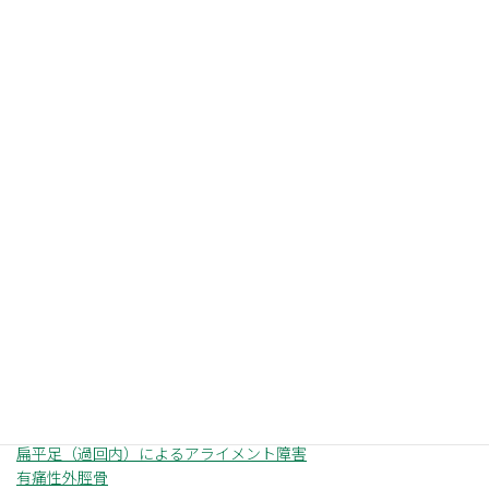
9:00〜18:00／休診日も電話受付可
症状一覧
足首（足関節）
足首（足関節）の一覧を見る →
足関節捻挫（外側靭帯損傷）
アキレス腱症（炎）
リスフラン関節損傷
シーバー病（踵骨骨端炎）
中足骨疲労骨折
扁平足（過回内）によるアライメント障害
有痛性外脛骨