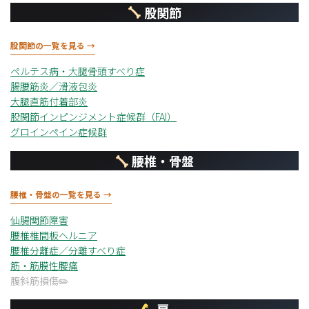
股関節
股関節の一覧を見る →
ペルテス病・大腿骨頭すべり症
腸腰筋炎／滑液包炎
大腿直筋付着部炎
股関節インピンジメント症候群（FAI）
グロインペイン症候群
腰椎・骨盤
腰椎・骨盤の一覧を見る →
仙腸関節障害
腰椎椎間板ヘルニア
腰椎分離症／分離すべり症
筋・筋膜性腰痛
腹斜筋損傷