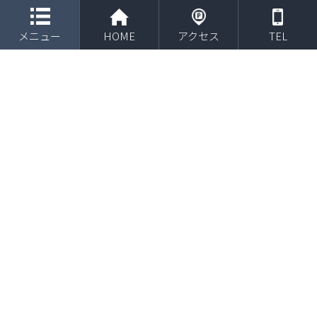
toggle navigation
メニュー
HOME
アクセス
TEL
2020年11月 日立物流 西嶋雄伸選手