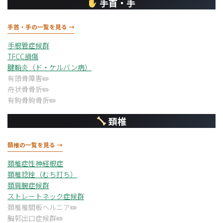
手首・手
手首・手の一覧を見る →
手根管症候群
TFCC損傷
腱鞘炎（ド・ケルバン病）
有頭骨障害
舟状骨骨折
有鉤骨鉤骨折
頚椎
頚椎の一覧を見る →
頚椎症性神経根症
頚椎捻挫（むち打ち）
頚肩腕症候群
ストレートネック症候群
頚椎椎間板ヘルニア
胸郭出口症候群