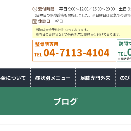
受付時間
平日
9:00〜12:00／15:00〜20:00
土日
9
（日曜日の保険診療も開始しました。※日曜日は緊急でのお怪
休診日
祝日
当院は完全予約制となっております。
※当日のお怪我などの急患対応は随時受け付けております。
訪問
整骨院専用
04-7113-4104
TEL.
TEL.
※電話受付
料金について
症状別メニュー
足膝専門外来
のび
ブログ